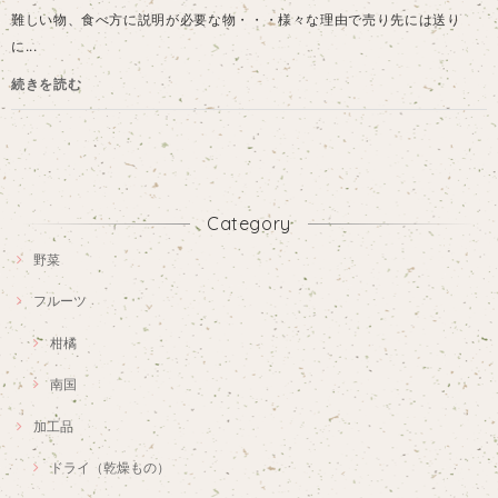
難しい物、食べ方に説明が必要な物・・・様々な理由で売り先には送り
に...
続きを読む
Category
野菜
フルーツ
柑橘
南国
加工品
ドライ（乾燥もの）