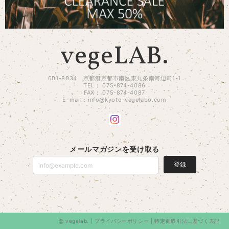
vegeLAB.
601-8034 京都府京都市南区東九条南河辺町1-1
TEL： 075-874-4086
FAX： 075-874-4087
E-mail：
info@kyoto-vegelabo.com
メールマガジンを受け取る
登録
vegelab. |
プライバシーポリシー
|
特定商取引法に基づく表記