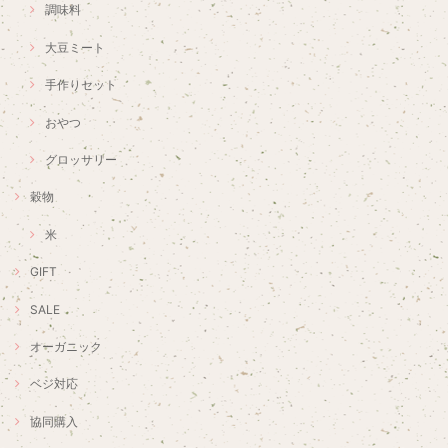
調味料
大豆ミート
手作りセット
おやつ
グロッサリー
穀物
米
GIFT
SALE
オーガニック
ベジ対応
協同購入