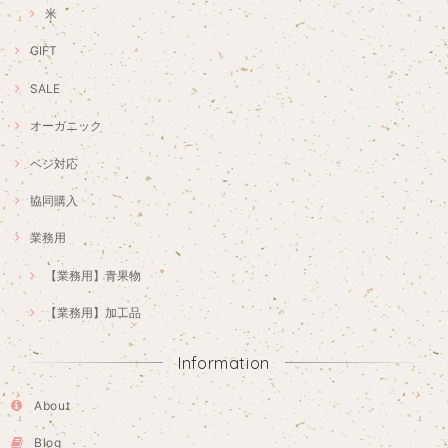
米
GIFT
SALE
オーガニック
ベジ対応
協同購入
業務用
【業務用】青果物
【業務用】加工品
Information
About
Blog