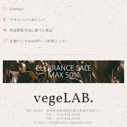
Contact
プライバシーポリシー
特定商取引法に基づく表記
京都ベジラボのHPへ（外部リンク）
vegeLAB.
601-8034 京都府京都市南区東九条南河辺町1-1
TEL： 075-874-4086
FAX： 075-874-4087
E-mail：
info@kyoto-vegelabo.com