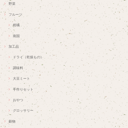
野菜
フルーツ
柑橘
南国
加工品
ドライ（乾燥もの）
調味料
大豆ミート
手作りセット
おやつ
グロッサリー
穀物