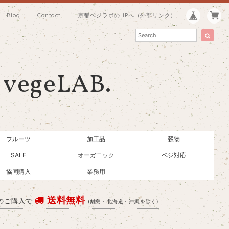
Blog
Contact
京都ベジラボのHPへ（外部リンク）
vegeLAB.
フルーツ
加工品
穀物
SALE
オーガニック
ベジ対応
協同購入
業務用
送料無料
上のご購入で
(離島・北海道・沖縄を除く)