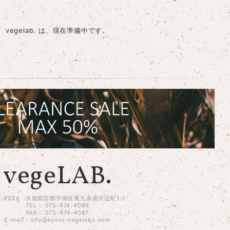
vegelab. は、現在準備中です。
vegeLAB.
1-8034 京都府京都市南区東九条南河辺町1-1
TEL： 075-874-4086
FAX： 075-874-4087
E-mail：
info@kyoto-vegelabo.com